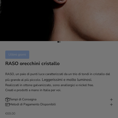
Vai all'articolo 1
Vai all'articolo 2
Ultimi giorni
RASO orecchini cristallo
RASO, un paio di punti luce caratterizzati da un trio di tondi in cristallo dal
Leggerissimi e molto luminosi.
più grande al più piccolo.
Realizzati in ottone galvanizzato, sono anallergici e nickel free.
Creati e prodotti a mano in Italia per voi.
Tempi di Consegna
Metodi di Pagamento Disponibili
Prezzo scontato
€69,00