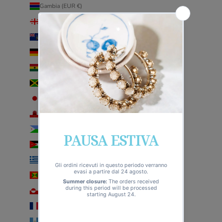
Gambia (EUR €)
Georgia (EUR €)
Georgia del Sud e Sandwich australi (EUR €)
Germania (EUR €)
Ghana (EUR €)
Giamaica (EUR €)
Giappone (EUR €)
Gibilterra (EUR €)
Gibuti (EUR €)
Giordania (EUR €)
Grecia (EUR €)
Grenada (EUR €)
Groenlandia (EUR €)
Guadalupa (EUR €)
Guatemala (EUR €)