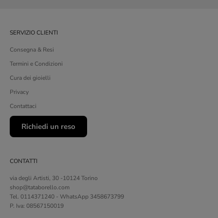
SERVIZIO CLIENTI
Consegna & Resi
Termini e Condizioni
Cura dei gioielli
Privacy
Contattaci
Richiedi un reso
CONTATTI
via degli Artisti, 30 -10124 Torino
shop@tataborello.com
Tel. 0114371240 - WhatsApp 3458673799
P. Iva: 08567150019