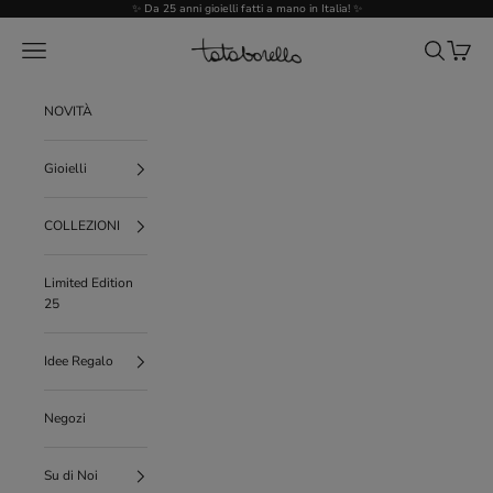
Vai al contenuto
✨ Da 25 anni gioielli fatti a mano in Italia! ✨
Tataborello
Menù
Cerca
Carrello
NOVITÀ
Gioielli
COLLEZIONI
Limited Edition
25
Idee Regalo
Negozi
Su di Noi