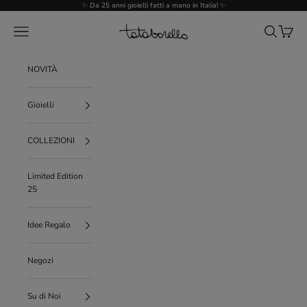
Vai al contenuto
✨ Da 25 anni gioielli fatti a mano in Italia! ✨
Tataborello
Menù
Cerca
Carrello
NOVITÀ
Gioielli
COLLEZIONI
Limited Edition
25
Idee Regalo
Negozi
Su di Noi