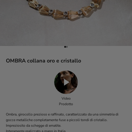
Vai all'articolo 1
Vai all'articolo 2
OMBRA collana oro e cristallo
Video
Prodotto
Ombra, girocollo prezioso e raffinato, caratterizzato da una simmetria di
gocce metalliche completamente fuse a piccoli tondi di cristallo.
Impreziosito da schegge di ematite.
Interamente realizzato a mano in Italia.