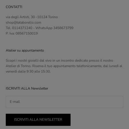
CONTATTI
via degli Artisti, 30 -10124 Torino
shop@tataborello.com
Tel. 0114371240 - WhatsApp 3458673799
P. Iva: 08567150019
Atelier su appuntamento
Scopri i nostri gioielli dal vivo in un incontro dedicato presso il nostro
Atelier di Torino. Riserva il tuo appuntamento telefonicamente, dal lunedì al
venerdì dalle 9:30 alle 15:30.
ISCRIVITI ALLA Newsletter
ISCRIVITI ALLA NEWSLETTER