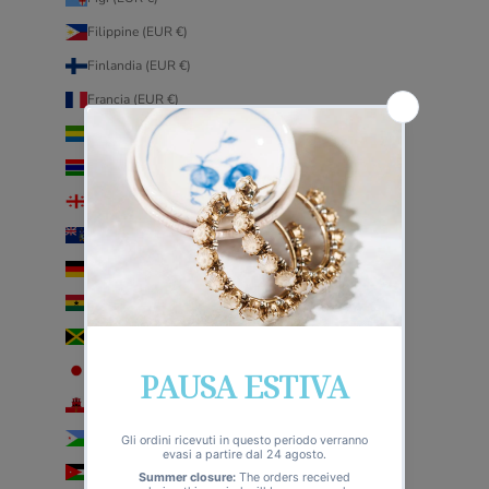
Filippine (EUR €)
Finlandia (EUR €)
Francia (EUR €)
Gabon (EUR €)
Gambia (EUR €)
Georgia (EUR €)
Georgia del Sud e Sandwich australi (EUR €)
Germania (EUR €)
Ghana (EUR €)
Giamaica (EUR €)
Giappone (EUR €)
Gibilterra (EUR €)
Gibuti (EUR €)
Giordania (EUR €)