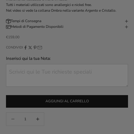
Tutti i materiali utilizzati sono anallergici e nickel free.
Nel video si vede la collana Ombra nella variante
Argento e Cristallo
.
Tempi di Consegna
Metodi di Pagamento Disponibili
Prezzo scontato
€159,00
CONDIVIDI
Inserisci qui la tua Nota:
AGGIUNGI AL CARRELLO
Diminuisci quantità
Aumenta quantità