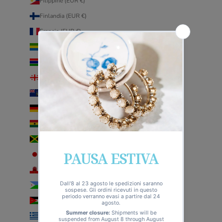
Filippine (EUR €)
Finlandia (EUR €)
Francia (EUR €)
Gabon (EUR €)
Gambia (EUR €)
Georgia (EUR €)
Georgia del Sud e Sandwich australi (EUR €)
Germania (EUR €)
Ghana (EUR €)
Giamaica (EUR €)
Giappone (EUR €)
Gibilterra (EUR €)
Gibuti (EUR €)
Giordania (EUR €)
Grecia (EUR €)