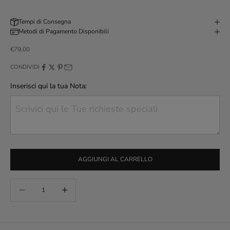
Tempi di Consegna
Metodi di Pagamento Disponibili
Prezzo scontato
€79,00
CONDIVIDI
Inserisci qui la tua Nota:
AGGIUNGI AL CARRELLO
Diminuisci quantità
Aumenta quantità