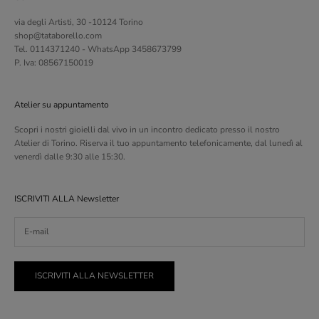
via degli Artisti, 30 -10124 Torino
shop@tataborello.com
Tel. 0114371240 - WhatsApp 3458673799
P. Iva: 08567150019
Atelier su appuntamento
Scopri i nostri gioielli dal vivo in un incontro dedicato presso il nostro
Atelier di Torino. Riserva il tuo appuntamento telefonicamente, dal lunedì al
venerdì dalle 9:30 alle 15:30.
ISCRIVITI ALLA Newsletter
ISCRIVITI ALLA NEWSLETTER