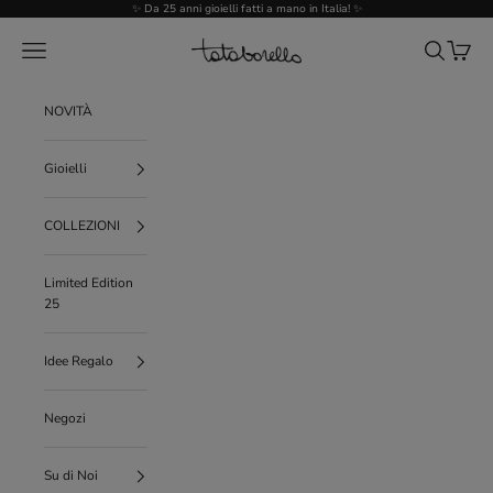
Vai al contenuto
✨ Da 25 anni gioielli fatti a mano in Italia! ✨
Tataborello
Menù
Cerca
Carrello
NOVITÀ
Gioielli
COLLEZIONI
Limited Edition
25
Idee Regalo
Negozi
Su di Noi