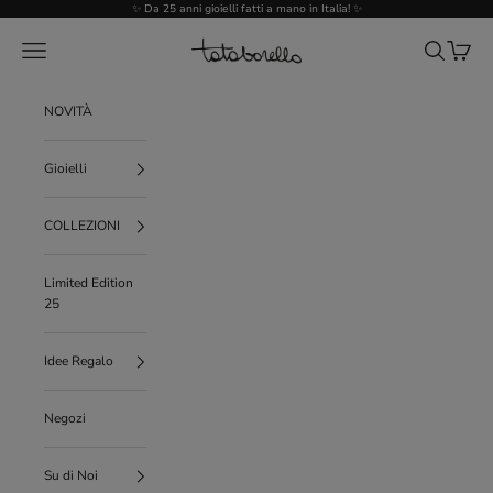
Vai al contenuto
✨ Da 25 anni gioielli fatti a mano in Italia! ✨
Tataborello
Menù
Cerca
Carrello
NOVITÀ
Gioielli
COLLEZIONI
Limited Edition
25
Idee Regalo
Negozi
Su di Noi