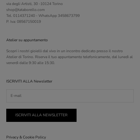
via degli Artisti, 30 -10124 Torino
shop@tataborello.com
Tel. 0114371240 - WhatsApp 3458673799
P. Iva: 08567150019
Atelier su appuntamento
Scopri i nostri gioielli dal vivo in un incontro dedicato presso il nostro
Atelier di Torino. Riserva il tuo appuntamento telefonicamente, dal lunedì al
venerdì dalle 9:30 alle 15:30.
ISCRIVITI ALLA Newsletter
ISCRIVITI ALLA NEWSLETTER
Privacy & Cookie Policy