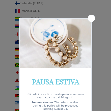
Finlandia (EUR €)
Francia (EUR €)
Gabon (EUR €)
Gambia (EUR €)
Georgia (EUR €)
Georgia del Sud e Sandwich australi (EUR €)
Germania (EUR €)
Ghana (EUR €)
Giamaica (EUR €)
Giappone (EUR €)
Gibilterra (EUR €)
Gibuti (EUR €)
Giordania (EUR €)
Grecia (EUR €)
Grenada (EUR €)