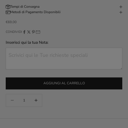
Tempi di Consegna
Metodi di Pagamento Disponibili
Prezzo scontato
€69,00
CONDIVIDI
Inserisci qui la tua Nota:
AGGIUNGI AL CARRELLO
Diminuisci quantità
Aumenta quantità