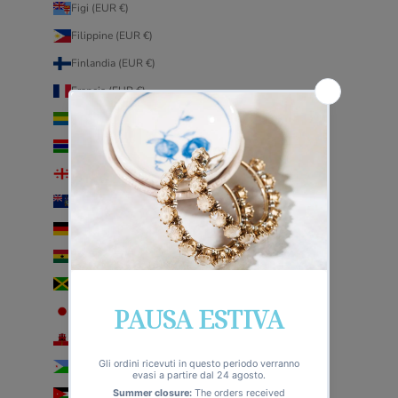
Figi (EUR €)
Filippine (EUR €)
Finlandia (EUR €)
Francia (EUR €)
Gabon (EUR €)
Gambia (EUR €)
Georgia (EUR €)
Georgia del Sud e Sandwich australi (EUR €)
Germania (EUR €)
Ghana (EUR €)
Giamaica (EUR €)
Giappone (EUR €)
Gibilterra (EUR €)
Gibuti (EUR €)
Giordania (EUR €)