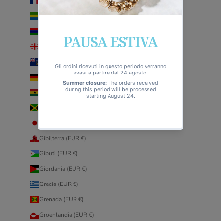
Francia (EUR €)
Gabon (EUR €)
Gambia (EUR €)
Georgia (EUR €)
Georgia del Sud e Sandwich australi (EUR €)
Germania (EUR €)
Ghana (EUR €)
Giamaica (EUR €)
Giappone (EUR €)
Gibilterra (EUR €)
Gibuti (EUR €)
Giordania (EUR €)
Grecia (EUR €)
Grenada (EUR €)
Groenlandia (EUR €)