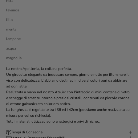
nera
lavanda
lilla
menta
lampone
acqua
magnolia
La nostra Apollonia, la collana perfetta.
Un girocollo elegante da indossare sempre, giorno e notte per illuminare il
viso con delicatezza. L'abbiamo declinati in diversi colori puri da abbinare
ad ogni stile.
Realizzata a mano nel nostro Atelier con l'intreccio di mini conterie di vetro
e schegge di ematite intorno a preziosi cristalli contenuti da piccole corone
di ottone galvanizzato color oro antico.
La lunghezza è regolabile tra i 36 ed i 42cm (possiamo anche realizzarla su
misura per voi su richiesta).
Tutti i materiali utilizzati sono anallergici e privi di nichel.
Tempi di Consegna
Metodi di Pagamento Disponibili