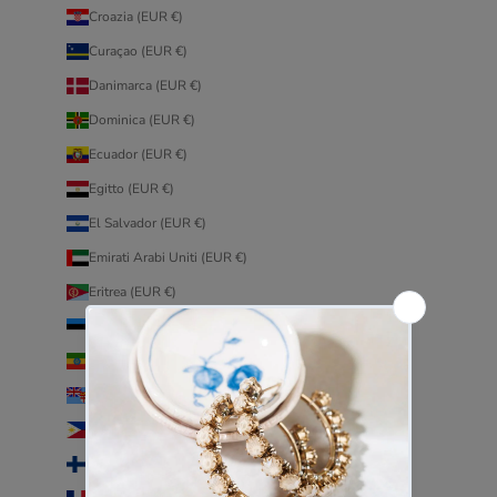
Croazia (EUR €)
Curaçao (EUR €)
Danimarca (EUR €)
Dominica (EUR €)
Ecuador (EUR €)
Egitto (EUR €)
El Salvador (EUR €)
Emirati Arabi Uniti (EUR €)
Eritrea (EUR €)
Estonia (EUR €)
Etiopia (EUR €)
Figi (EUR €)
Filippine (EUR €)
Finlandia (EUR €)