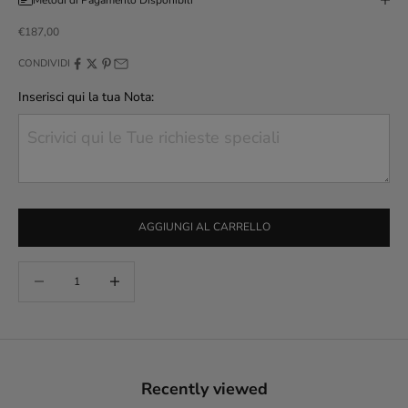
Prezzo scontato
€187,00
CONDIVIDI
Inserisci qui la tua Nota:
AGGIUNGI AL CARRELLO
Diminuisci quantità
Aumenta quantità
Recently viewed