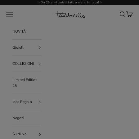
Vai al contenuto
✨ Da 25 anni gioielli fatti a mano in Italia! ✨
Tataborello
Menù
Cerca
Carrello
NOVITÀ
Gioielli
COLLEZIONI
Limited Edition
25
Idee Regalo
Negozi
Su di Noi