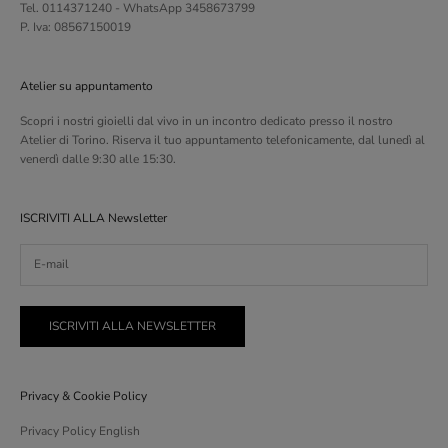
Tel. 0114371240 - WhatsApp 3458673799
P. Iva: 08567150019
Atelier su appuntamento
Scopri i nostri gioielli dal vivo in un incontro dedicato presso il nostro
Atelier di Torino. Riserva il tuo appuntamento telefonicamente, dal lunedì al
venerdì dalle 9:30 alle 15:30.
ISCRIVITI ALLA Newsletter
ISCRIVITI ALLA NEWSLETTER
Privacy & Cookie Policy
Privacy Policy English