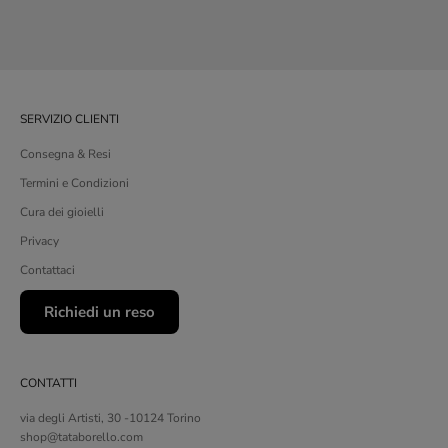
SERVIZIO CLIENTI
Consegna & Resi
Termini e Condizioni
Cura dei gioielli
Privacy
Contattaci
Richiedi un reso
CONTATTI
via degli Artisti, 30 -10124 Torino
shop@tataborello.com