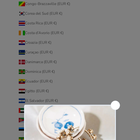
Congo-Brazzaville (EUR €)
Corea del Sud (EUR €)
Costa Rica (EUR €)
Costa d’Avorio (EUR €)
Croazia (EUR €)
Curaçao (EUR €)
Danimarca (EUR €)
Dominica (EUR €)
Ecuador (EUR €)
Egitto (EUR €)
El Salvador (EUR €)
Emirati Arabi Uniti (EUR €)
Eritrea (EUR €)
Estonia (EUR €)
Etiopia (EUR €)