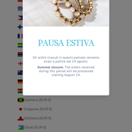
Figi (EUR €)
Filippine (EUR €)
Finlandia (EUR €)
Francia (EUR €)
Gabon (EUR €)
Gambia (EUR €)
Georgia (EUR €)
Georgia del Sud e Sandwich australi (EUR €)
Germania (EUR €)
Ghana (EUR €)
Giamaica (EUR €)
Giappone (EUR €)
Gibilterra (EUR €)
Gibuti (EUR €)