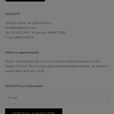
CONTATTI
via degli Artisti, 30 -10124 Torino
shop@tataborello.com
Tel. 0114371240 - WhatsApp 3458673799
P. Iva: 08567150019
Atelier su appuntamento
Scopri i nostri gioielli dal vivo in un incontro dedicato presso il nostro
Atelier di Torino. Riserva il tuo appuntamento telefonicamente, dal lunedì al
venerdì dalle 9:30 alle 15:30.
ISCRIVITI ALLA Newsletter
ISCRIVITI ALLA NEWSLETTER