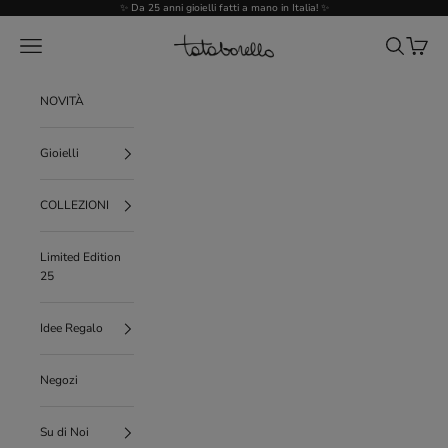
Vai al contenuto
✨ Da 25 anni gioielli fatti a mano in Italia! ✨
Tataborello
Menù
Cerca
Carrello
NOVITÀ
Gioielli
COLLEZIONI
Limited Edition
25
Idee Regalo
Negozi
Su di Noi