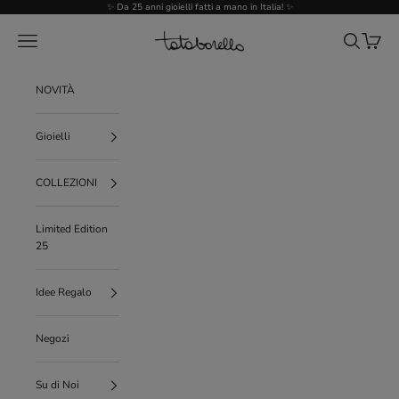
Vai al contenuto
✨ Da 25 anni gioielli fatti a mano in Italia! ✨
Tataborello
Menù
Cerca
Carrello
NOVITÀ
Gioielli
COLLEZIONI
Limited Edition
25
Idee Regalo
Negozi
Su di Noi