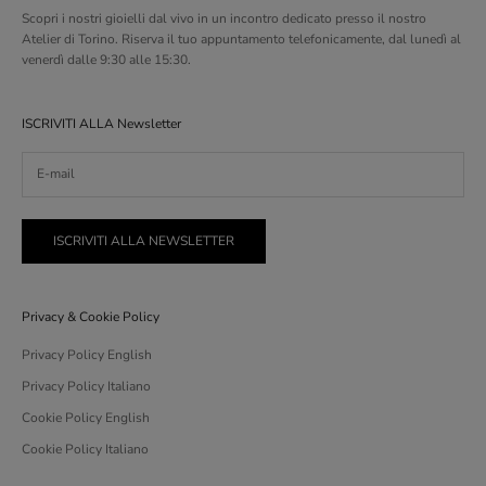
Scopri i nostri gioielli dal vivo in un incontro dedicato presso il nostro
Atelier di Torino. Riserva il tuo appuntamento telefonicamente, dal lunedì al
venerdì dalle 9:30 alle 15:30.
ISCRIVITI ALLA Newsletter
ISCRIVITI ALLA NEWSLETTER
Privacy & Cookie Policy
Privacy Policy English
Privacy Policy Italiano
Cookie Policy English
Cookie Policy Italiano