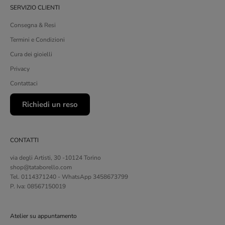
SERVIZIO CLIENTI
Consegna & Resi
Termini e Condizioni
Cura dei gioielli
Privacy
Contattaci
Richiedi un reso
CONTATTI
via degli Artisti, 30 -10124 Torino
shop@tataborello.com
Tel. 0114371240 - WhatsApp 3458673799
P. Iva: 08567150019
Atelier su appuntamento