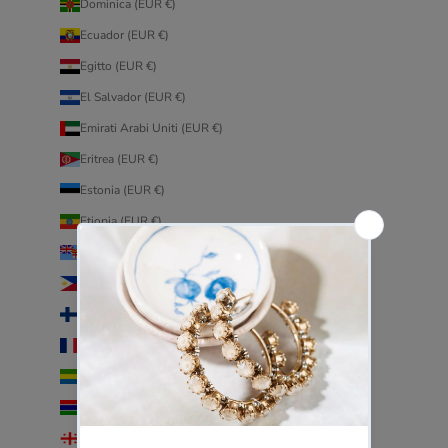
Dominica (EUR €)
Ecuador (EUR €)
Egitto (EUR €)
El Salvador (EUR €)
Emirati Arabi Uniti (EUR €)
Eritrea (EUR €)
Estonia (EUR €)
Etiopia (EUR €)
Figi (EUR €)
Filippine (EUR €)
Finlandia (EUR €)
Francia (EUR €)
Gabon (EUR €)
Gambia (EUR €)
Georgia (EUR €)