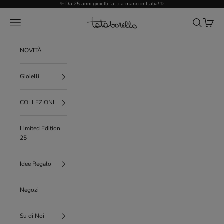
Vai al contenuto
✨ Da 25 anni gioielli fatti a mano in Italia! ✨
Tataborello
Menù
Cerca
Carrello
NOVITÀ
Gioielli
COLLEZIONI
Limited Edition
25
Idee Regalo
Negozi
Su di Noi