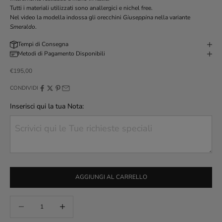
Tutti i materiali utilizzati sono anallergici e nichel free.
Nel video la modella indossa gli orecchini
Giuseppina
nella variante
Smeraldo
.
Tempi di Consegna
Metodi di Pagamento Disponibili
Prezzo scontato
€195,00
CONDIVIDI
Inserisci qui la tua Nota:
AGGIUNGI AL CARRELLO
Diminuisci quantità
Aumenta quantità