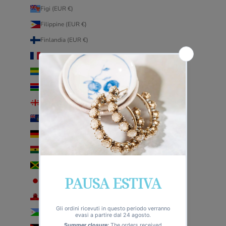
Figi (EUR €)
Filippine (EUR €)
Finlandia (EUR €)
Francia (EUR €)
Gabon (EUR €)
Gambia (EUR €)
Georgia (EUR €)
Georgia del Sud e Sandwich australi (EUR €)
Germania (EUR €)
Ghana (EUR €)
Giamaica (EUR €)
Giappone (EUR €)
Gibilterra (EUR €)
Gibuti (EUR €)