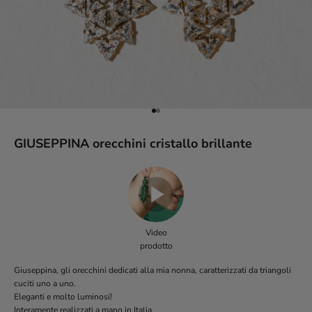
Vai all'articolo 1
Vai all'articolo 2
GIUSEPPINA orecchini cristallo brillante
Video
prodotto
Giuseppina, gli orecchini dedicati alla mia nonna, caratterizzati da triangoli
cuciti uno a uno.
Eleganti e molto luminosi!
Interamente realizzati a mano in Italia.