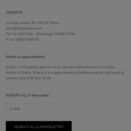
CONTATTI
via degli Artisti, 30 -10124 Torino
shop@tataborello.com
Tel. 0114371240 - WhatsApp 3458673799
P. Iva: 08567150019
Atelier su appuntamento
Scopri i nostri gioielli dal vivo in un incontro dedicato presso il nostro
Atelier di Torino. Riserva il tuo appuntamento telefonicamente, dal lunedì al
venerdì dalle 9:30 alle 15:30.
ISCRIVITI ALLA Newsletter
ISCRIVITI ALLA NEWSLETTER