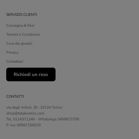
SERVIZIO CLIENTI
Consegna & Resi
Termini e Condizioni
Cura dei gioielli
Privacy
Contattaci
Richiedi un reso
CONTATTI
via degli Artisti, 30 -10124 Torino
shop@tataborello.com
Tel. 0114371240 - WhatsApp 3458673799
P. Iva: 08567150019