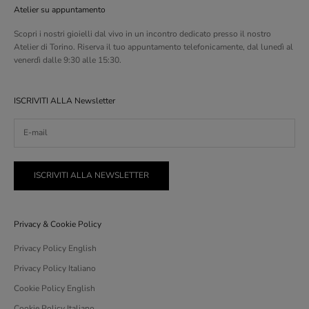
Atelier su appuntamento
Scopri i nostri gioielli dal vivo in un incontro dedicato presso il nostro
Atelier di Torino. Riserva il tuo appuntamento telefonicamente, dal lunedì al
venerdì dalle 9:30 alle 15:30.
ISCRIVITI ALLA Newsletter
ISCRIVITI ALLA NEWSLETTER
Privacy & Cookie Policy
Privacy Policy English
Privacy Policy Italiano
Cookie Policy English
Cookie Policy Italiano