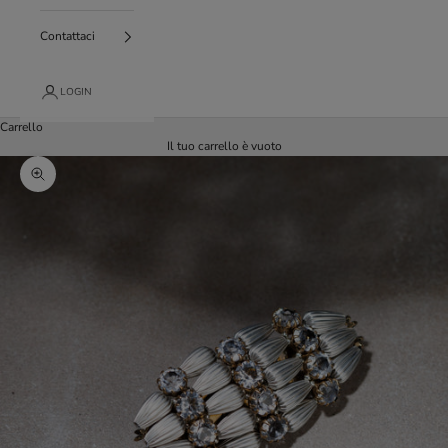
Contattaci
LOGIN
Carrello
Il tuo carrello è vuoto
Ingrandisci immagine