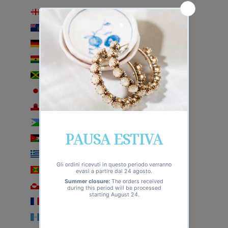
Georgia (EUR €)
Georgia del Sud e Sandwich australi (EUR €)
Germania (EUR €)
Ghana (EUR €)
Giamaica (EUR €)
Giappone (EUR €)
Gibilterra (EUR €)
Gibuti (EUR €)
Giordania (EUR €)
Grecia (EUR €)
Grenada (EUR €)
Groenlandia (EUR €)
Guadalupa (EUR €)
Guatemala (EUR €)