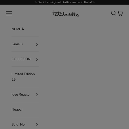
Vai al contenuto
✨ Da 25 anni gioielli fatti a mano in Italia! ✨
Tataborello
Menù
Cerca
Carrello
NOVITÀ
Gioielli
COLLEZIONI
Limited Edition
25
Idee Regalo
Negozi
Su di Noi